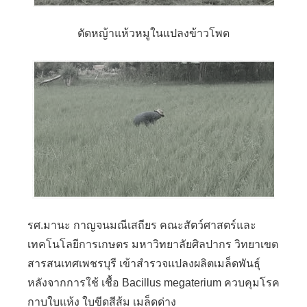
ตัดหญ้าแห้วหมูในแปลงข้าวโพด
รศ.มานะ กาญจนมณีเสถียร คณะสัตว์ศาสตร์และ
เทคโนโลยีการเกษตร มหาวิทยาลัยศิลปากร วิทยาเขต
สารสนเทศเพชรบุรี เข้าสำรวจแปลงผลิตเมล็ดพันธุ์
หลังจากการใช้ เชื้อ Bacillus megaterium ควบคุมโรค
กาบใบแห้ง ใบขีดสีส้ม เมล็ดด่าง