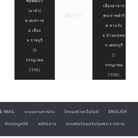
ชัยพัฒนา
เนื่องมาจาก
(นาบัว)
580 / 614
พระราชดำริ
ต.พงสวาย
ต.ทาแร้ง
อ.เมือง
อ.บ้านแหลม
จ.ราชบุรี
จ.เพชรบุรี
(6
(2
กรกฎาคม
กรกฎาคม
2558)
2558)
E-MAIL
ระบบงานภายใน
โครงสร้างเว็บไซต์
ENGLISH
ติดต่อมูลนิธิ
สมัครงาน
แบบฟอร์มขอรับทุนพระราชทาน