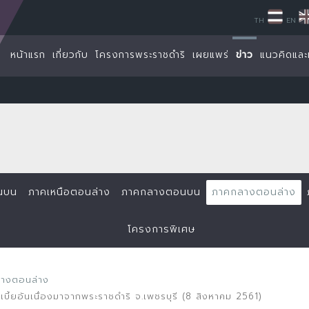
TH
EN
หน้าแรก
เกี่ยวกับ
โครงการพระราชดำริ
เผยแพร่
ข่าว
แนวคิดและ
นบน
ภาคเหนือตอนล่าง
ภาคกลางตอนบน
ภาคกลางตอนล่าง
โครงการพิเศษ
ลางตอนล่าง
บี้ยอันเนื่องมาจากพระราชดำริ จ.เพชรบุรี (8 สิงหาคม 2561)