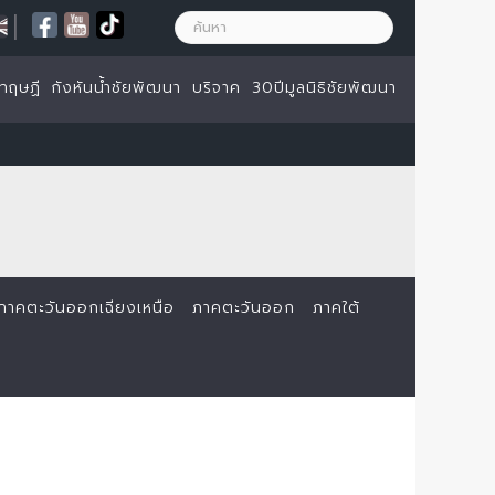
|
ทฤษฏี
กังหันน้ำชัยพัฒนา
บริจาค
30ปีมูลนิธิชัยพัฒนา
ภาคตะวันออกเฉียงเหนือ
ภาคตะวันออก
ภาคใต้