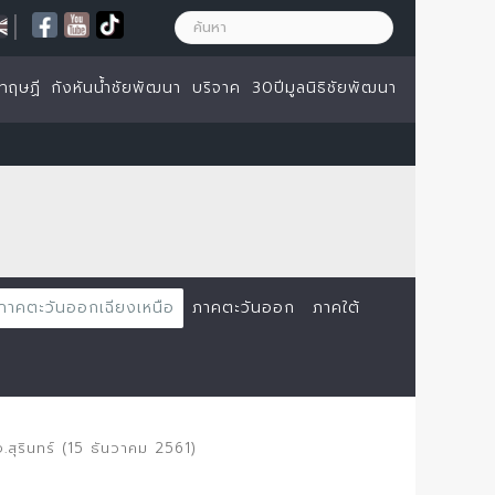
|
ทฤษฏี
กังหันน้ำชัยพัฒนา
บริจาค
30ปีมูลนิธิชัยพัฒนา
ภาคตะวันออกเฉียงเหนือ
ภาคตะวันออก
ภาคใต้
จ.สุรินทร์ (15 ธันวาคม 2561)