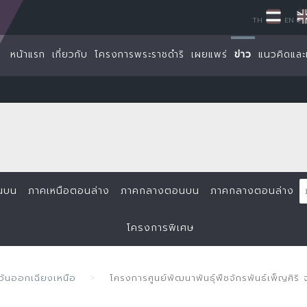
TH
EN
หน้าแรก
เกี่ยวกับ
โครงการพระราชดำริ
เผยแพร่
ข่าว
แนวคิดและ
นบน
ภาคเหนือตอนล่าง
ภาคกลางตอนบน
ภาคกลางตอนล่าง
โครงการพิเศษ
ันออกเฉียงเหนือ
โครงการศูนย์พัฒนาพันธุ์พืชจักรพันธ์เพ็ญศิริ 