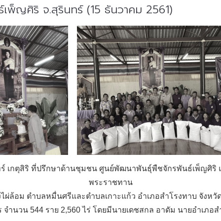
์เพ็ญศิริ จ.สุรินทร์ (15 ธันวาคม 2561)
กตุสิริ ที่ปรึกษาด้านชุมชน ศูนย์พัฒนาพันธุ์พืชจักรพันธ์เพ็ญศิริ และ
พระราชทาน
่ล้อม ตำบลหมื่นศรีและตำบลเกาะแก้ว อำเภอสำโรงทาบ จังหวัดสุร
ร จำนวน 544 ราย 2,560 ไร่ โดยมีนายเดชสกล อาดัม นายอำเภอสำโ