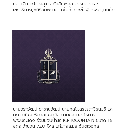
มอบเงิน แก่นายสุเมธ ตันติเวชกุล กรรมการและ
เลขาธิการมูลนิธิชัยพัฒนา เพื่อช่วยเหลือผู้ประสบอุทกภัย
นายวราวัฒน์ ดารานุวัฒน์ นายกสโมสรโรตารีธนบุรี และ
คุณสาธิณี พิศาลคุณากิจ นายกสโมสรโรตารี
พระประแดง ร่วมมอบน้ำแร่ ICE MOUNTAIN ขนาด 1.5
ลิตร จำนวน 720 โหล แก่นายสุเมธ ตันติเวชกุล