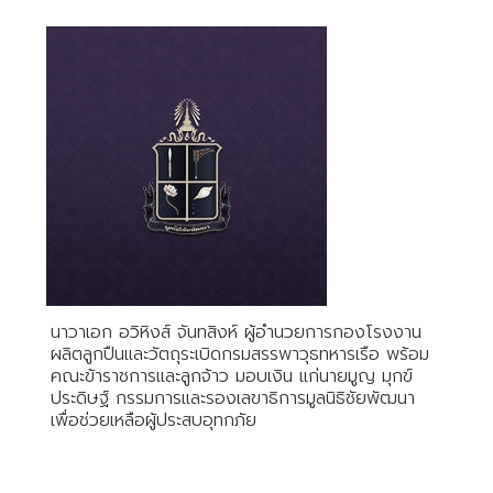
นาวาเอก อวิหิงส์ จันทสิงห์ ผู้อำนวยการกองโรงงาน
ผลิตลูกปืนและวัตถุระเบิดกรมสรรพาวุธทหารเรือ พร้อม
คณะข้าราชการและลูกจ้าว มอบเงิน แก่นายมูญ มุกข์
ประดิษฐ์ กรรมการและรองเลขาธิการมูลนิธิชัยพัฒนา
เพื่อช่วยเหลือผู้ประสบอุทกภัย