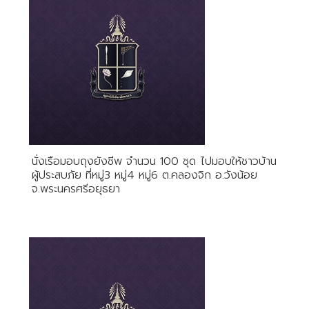
นั่งเรือมอบถุงยังชีพ จำนวน 100 ชุด ไปมอบให้ชาวบ้าน
ผู้ประสบภัย ที่หมู่3 หมู่4 หมู่6 ต.คลองจิก อ.วังน้อย
จ.พระนครศรีอยุธยา