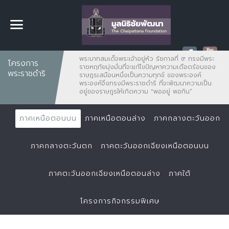
พระบาทสมเด็จพระเจ้าอยู่หัว รัชกาลที่ ๙ ทรงมีพระ
โครงการ
ราชหฤทัยมุ่งมั่นที่จะแก้ไขปัญหาความเดือดร้อนของ
พระราชดำริ
ราษฏรเสมือนหนึ่งเป็นความทุกข์ ของพระองค์
พระองค์จึงทรงมีพระราชดำริ ที่จะพัฒนาความเป็น
อยู่ของราษฎรให้เกิดความ "พออยู่ พอกิน”
ภาคเหนือตอนบน
ภาคเหนือตอนล่าง
ภาคกลางตะวันออก
ภาคกลางตะวันตก
ภาคตะวันออกเฉียงเหนือตอนบน
ภาคตะวันออกเฉียงเหนือตอนล่าง
ภาคใต้
โครงการกิจกรรมพิเศษ