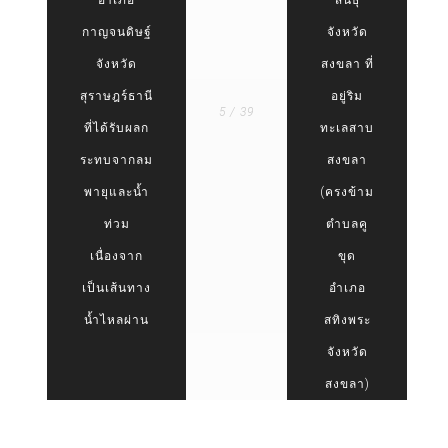
กาญจนดิษฐ์
จังหวัด
จังหวัด
สงขลา ที่
สุราษฎร์ธานี
อยู่ริม
5 / 39
ที่ได้รับผลก
ทะเลสาบ
ระทบจากลม
สงขลา
พายุและน้ำ
(ครงข้าม
ท่วม
ตำบลคู
เนื่องจาก
ขุด
เป็นเส้นทาง
อำเภอ
น้ำไหลผ่าน
สทิงพระ
จังหวัด
สงขลา)