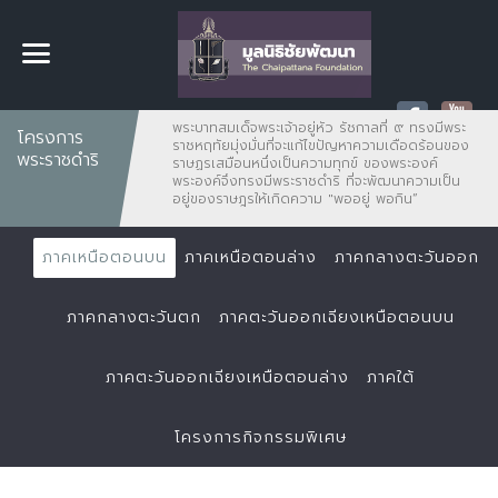
พระบาทสมเด็จพระเจ้าอยู่หัว รัชกาลที่ ๙ ทรงมีพระ
โครงการ
ราชหฤทัยมุ่งมั่นที่จะแก้ไขปัญหาความเดือดร้อนของ
พระราชดำริ
ราษฏรเสมือนหนึ่งเป็นความทุกข์ ของพระองค์
พระองค์จึงทรงมีพระราชดำริ ที่จะพัฒนาความเป็น
อยู่ของราษฎรให้เกิดความ "พออยู่ พอกิน”
ภาคเหนือตอนบน
ภาคเหนือตอนล่าง
ภาคกลางตะวันออก
ภาคกลางตะวันตก
ภาคตะวันออกเฉียงเหนือตอนบน
ภาคตะวันออกเฉียงเหนือตอนล่าง
ภาคใต้
โครงการกิจกรรมพิเศษ