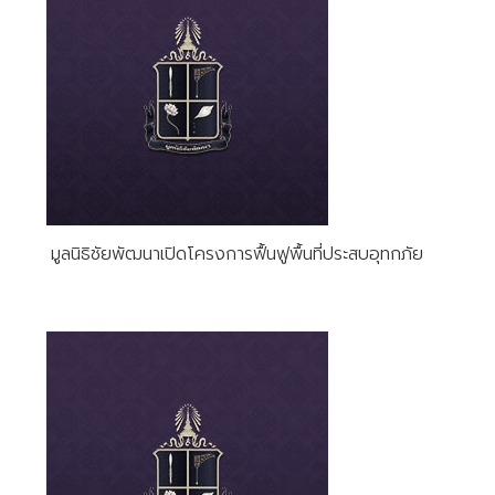
มูลนิธิชัยพัฒนาเปิดโครงการฟื้นฟูพื้นที่ประสบอุทกภัย