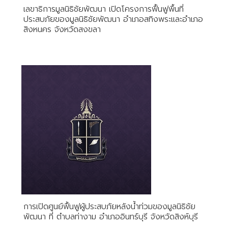
เลขาธิการมูลนิธิชัยพัฒนา เปิดโครงการฟื้นฟูพื้นที่
ประสบภัยของมูลนิธิชัยพัฒนา อำเภอสทิงพระและอำเภอ
สิงหนคร จังหวัดสงขลา
การเปิดศูนย์ฟื้นฟูผู้ประสบภัยหลังน้ำท่วมของมูลนิธิชัย
พัฒนา ที่ ตำบลท่างาม อำเภออินทร์บุรี จังหวัดสิงห์บุรี