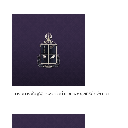
โครงการฟื้นฟูผู้ประสบภัยน้ำท่วมของมูลนิธิชัยพัฒนา