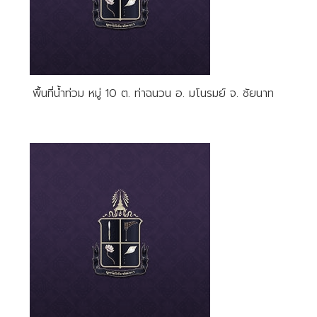
พื้นที่น้ำท่วม หมู่ 10 ต. ท่าฉนวน อ. มโนรมย์ จ. ชัยนาท