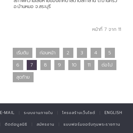
สภาพความเสียหายของเทศบาลตำบลท่าลาน ต.บ้านครัว
อ.บ้านหมอ จ.สระบุรี
หน้าที่ 7 จาก 11
เริ่มต้น
ก่อนหน้า
2
3
4
5
6
7
8
9
10
11
ต่อไป
สุดท้าย
E-MAIL
ระบบงานภายใน
โครงสร้างเว็บไซต์
ENGLISH
ติดต่อมูลนิธิ
สมัครงาน
แบบฟอร์มขอรับทุนพระราชทาน