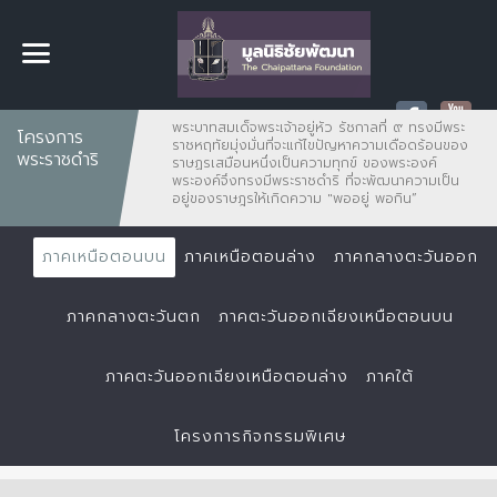
พระบาทสมเด็จพระเจ้าอยู่หัว รัชกาลที่ ๙ ทรงมีพระ
โครงการ
ราชหฤทัยมุ่งมั่นที่จะแก้ไขปัญหาความเดือดร้อนของ
พระราชดำริ
ราษฏรเสมือนหนึ่งเป็นความทุกข์ ของพระองค์
พระองค์จึงทรงมีพระราชดำริ ที่จะพัฒนาความเป็น
อยู่ของราษฎรให้เกิดความ "พออยู่ พอกิน”
ภาคเหนือตอนบน
ภาคเหนือตอนล่าง
ภาคกลางตะวันออก
ภาคกลางตะวันตก
ภาคตะวันออกเฉียงเหนือตอนบน
ภาคตะวันออกเฉียงเหนือตอนล่าง
ภาคใต้
โครงการกิจกรรมพิเศษ