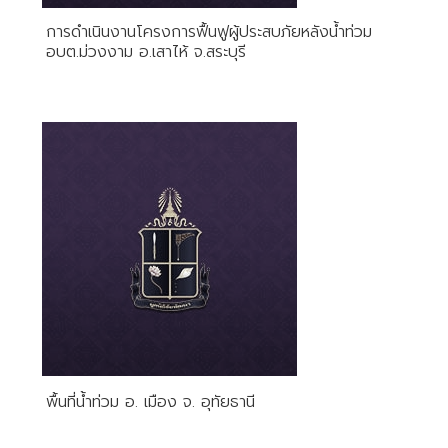
การดำเนินงานโครงการฟื้นฟูผู้ประสบภัยหลังน้ำท่วม
อบต.ม่วงงาม อ.เสาไห้ จ.สระบุรี
พื้นที่น้ำท่วม อ. เมือง จ. อุทัยธานี