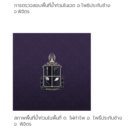
การตรวจสอบพื้นที่น้ำท่วมในเจต อ.โพธิประทับช้าง
จ.พิจิตร
สภาพพื้นที่น้ำท่วมในพื้นที่ ต. ไผ่ท่าโพ อ. โพธิ์ประทับช้าง
จ. พิจิตร