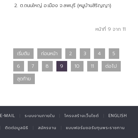
2. ต.ถนนใหญ่ อ.เมือง จ.ลพบุรี (หมูบ้านสิริญญา)
หน้าที่ 9 จาก 11
เริ่มต้น
ก่อนหน้า
2
3
4
5
6
7
8
9
10
11
ต่อไป
สุดท้าย
E-MAIL
ระบบงานภายใน
โครงสร้างเว็บไซต์
ENGLISH
ติดต่อมูลนิธิ
สมัครงาน
แบบฟอร์มขอรับทุนพระราชทาน