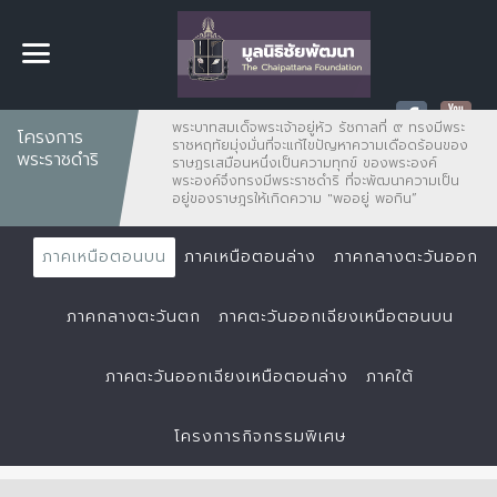
พระบาทสมเด็จพระเจ้าอยู่หัว รัชกาลที่ ๙ ทรงมีพระ
โครงการ
ราชหฤทัยมุ่งมั่นที่จะแก้ไขปัญหาความเดือดร้อนของ
พระราชดำริ
ราษฏรเสมือนหนึ่งเป็นความทุกข์ ของพระองค์
พระองค์จึงทรงมีพระราชดำริ ที่จะพัฒนาความเป็น
อยู่ของราษฎรให้เกิดความ "พออยู่ พอกิน”
ภาคเหนือตอนบน
ภาคเหนือตอนล่าง
ภาคกลางตะวันออก
ภาคกลางตะวันตก
ภาคตะวันออกเฉียงเหนือตอนบน
ภาคตะวันออกเฉียงเหนือตอนล่าง
ภาคใต้
โครงการกิจกรรมพิเศษ