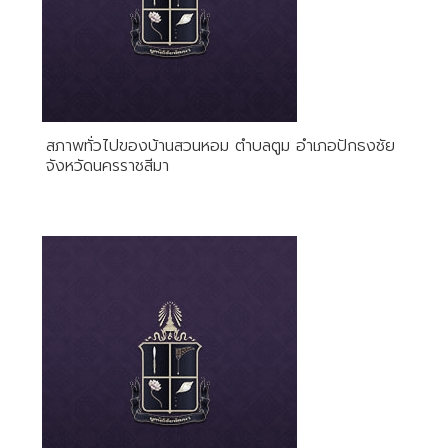
สภาพทั่วไปของบ้านสวนหอม ตำบลตูม อำเภอปักธงชัย
จังหวัดนครราชสีมา