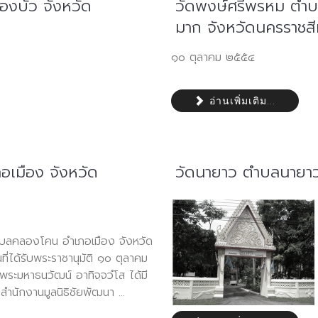
องบัว จังหวัด
วัดพงษ์ศรีพรหม ตำ
มาก จังหวัดนครราชสี
๑๐ ตุลาคม ๒๕๕๔
อ่านเพิ่มเติม...
เมือง จังหวัด
วัดนายาว ตำบลนายาว
บลคลองโคน อำเภอเมือง จังหวัด
ี่ได้รับพระราชานุมัติ ๑๐ ตุลาคม
พระมหาธนวัฒน์ อาทิจฺจวํโส ได้มี
สำนักงานมูลนิธิชัยพัฒนา ...