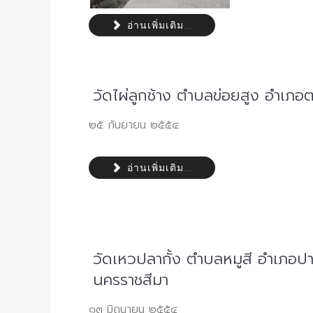
อ่านเพิ่มเติม...
วัดไผ่ลูกช้าง ตำบลข่อยสูง อำเภอ
๒๕ กันยายน ๒๕๕๔
อ่านเพิ่มเติม...
วัดเหวปลากั้ง ตำบลหมูสี อำเภอปา
นครราชสีมา
๑๓ มิถุนายน ๒๕๕๔