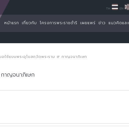
TH
EN
หน้าแรก
เกี่ยวกับ
โครงการพระราชดำริ
เผยแพร่
ข่าว
แนวคิดและ
ี่ขอใช้แบบพระอุโบสถวัดพระราม ๙ กาญจนาภิเษก
๙ กาญจนาภิเษก