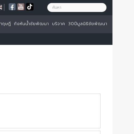
|
ทฤษฏี
กังหันน้ำชัยพัฒนา
บริจาค
30ปีมูลนิธิชัยพัฒนา