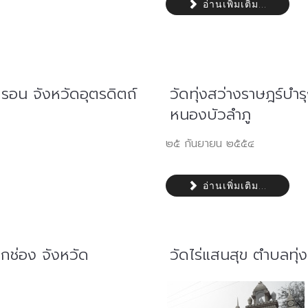
อ่านเพิ่มเติม...
ตรอน จังหวัดอุตรดิตถ์
วัดทุ่งสว่างราษฎร์บำ
หนองบัวลำภู
๒๕ กันยายน ๒๕๕๔
อ่านเพิ่มเติม...
กช่อง จังหวัด
วัดไร่แสนสุข ตำบลทุ่