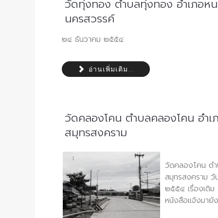
วัดทุ่งทอง ตำบลทุ่งทอง อำเภอหน
นครสวรรค์
๒๔ ธันวาคม ๒๕๕๔
อ่านเพิ่มเติม...
วัดคลองโคน ตำบลคลองโคน อำเภอ
สมุทรสงคราม
วัดคลองโคน ตำ
สมุทรสงคราม วันท
๒๕๕๔ เรื่องเดิม 
หนังสือแจ้งมายัง