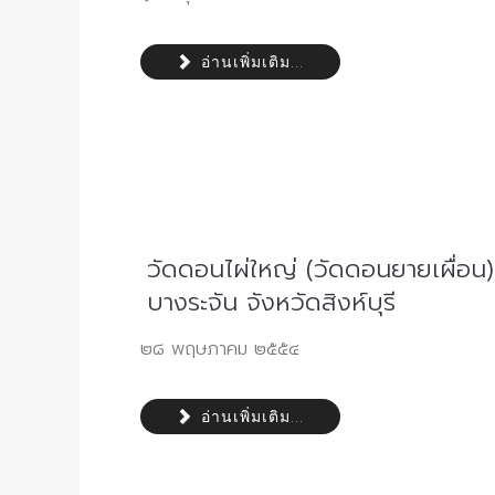
อ่านเพิ่มเติม...
วัดดอนไผ่ใหญ่ (วัดดอนยายเผื่อน
บางระจัน จังหวัดสิงห์บุรี
๒๘ พฤษภาคม ๒๕๕๔
อ่านเพิ่มเติม...