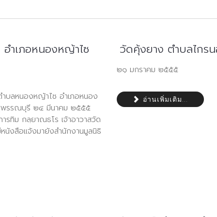
 อำเภอหนองหญ้าไซ
วัดคุ้งยาง ตำบลไกรน
๒๑ มกราคม ๒๕๕๕
 ตำบลหนองหญ้าไซ อำเภอหนอง
อ่านเพิ่มเติม...
สุพรรณบุรี ๒๔ มีนาคม ๒๕๕๕
ธิการทิม กลฺยาณธโร เจ้าอาวาสวัด
หนังสือแจ้งมายังสำนักงานมูลนิธิ