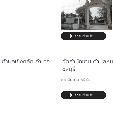
อ่านเพิ่มเติม...
) ตำบลเชิงกลัด อำเภอ
วัดสำนักขาม ตำบลหน
ชลบุรี
๒๖ มีนาคม ๒๕๕๔
อ่านเพิ่มเติม...