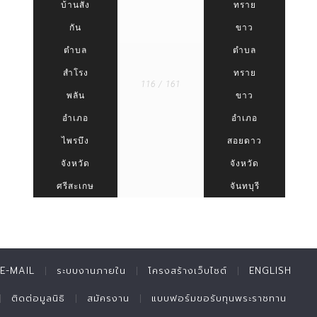
บ้านสัง
ทราย
กัน
ขาว
ตำบล
ตำบล
สำโรง
ทราย
116 / 161
พลัน
ขาว
อำเภอ
อำเภอ
ไพรบึง
สอยดาว
จังหวัด
จังหวัด
ศรีสะเกษ
จันทบุรี
E-MAIL
ระบบงานภายใน
โครงสร้างเว็บไซต์
ENGLISH
ติดต่อมูลนิธิ
สมัครงาน
แบบฟอร์มขอรับทุนพระราชทาน