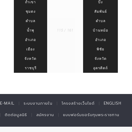
ถ้ำเขา
บึง
ชุมดง
สัมพันธ์
ตำบล
ตำบล
น้ำพุ
115 / 161
บ้านหม้อ
อำเภอ
อำเภอ
เมือง
พิชัย
จังหวัด
จังหวัด
ราชบุรี
อุตรดิตถ์
E-MAIL
ระบบงานภายใน
โครงสร้างเว็บไซต์
ENGLISH
ติดต่อมูลนิธิ
สมัครงาน
แบบฟอร์มขอรับทุนพระราชทาน