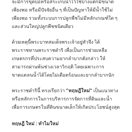
จะมีการขุดบ่อหรือสระเก็บน้ำไว้ใช้บ้างแต่ก็มีขนาด
เพียงพอ หรือมีปัจจัยอื่น ๆ ที่เป็นปัญหาให้มีน้ำใช้ไม่
เพียงพอ รวมทั้งระบบการปลูกพืชไม่มีหลักเกณฑ์ใด ๆ
และส่วนใหญ่ปลูกพืชชนิดเดียว
ด้วยเหตุนี้พระบาทสมเด็จพระเจ้าอยู่หัวจึง ได้
พระราชทานพระราชดำริ เพื่อเป็นการช่วยเหลือ
เกษตรกรที่ประสบความยากลำบากดังกล่าว ให้
สามารถผ่านพ้นช่วงเวลาวิกฤติ โดยเฉพาะการ
ขาดแคลนน้ำได้โดยไม่เดือดร้อนและยากลำบากนัก
พระราชดำรินี้ ทรงเรียกว่า
"ทฤษฎีใหม่"
เป็นแนวทาง
หรือหลักการในการบริหารการจัดการที่ดินและน้ำ
เพื่อการเกษตรในที่ดินขนาดเล็กให้เกิดประโยชน์สูงสุด
ทฤษฎี ใหม่ : ทำไมใหม่