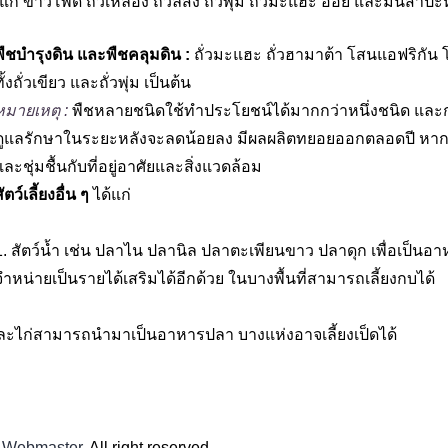
ด้แก่ ข้าวโพด ถั่วเหลือง ถั่วลิสง ถั่วพุ่ม ถั่วมะแฮะ อ้อย และมันสำปะ
พืชบำรุงดิน และพืชคลุมดิน :
ถั่วมะแฮะ ถั่วฮามาต้า โสนแอฟริกัน โส
ั้งถั่วเขียว และถั่วพุ่ม เป็นต้น
หมายเหตุ :
พืชหลายชนิดใช้ทำประโยชน์ได้มากกว่าหนึ่งชนิด และก
ดูแลรักษาในระยะหลังจะลดน้อยลง มีผลผลิตทยอยออกตลอดปี หากเลื
และชุ่มชื้นกับที่อยู่อาศัยและสิ่งแวดล้อม
ัตว์เลี้ยงอื่น ๆ
ได้แก่
1. สัตว์น้ำ เช่น ปลาไน ปลานิล ปลาตะเพียนขาว ปลาดุก เพื่อเป
จำหน่ายเป็นรายได้เสริมได้อีกด้วย ในบางพื้นที่สามารถเลี้ยงกบได้
ุกรและไก่สามารถนำมาเป็นอาหารปลา บางแห่งอาจเลี้ยงเป็ดได้
k Webmaster
.
All right reserved.