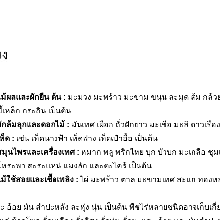
ไม้ผลและผักยืน ต้น :
มะม่วง มะพร้าว มะขาม ขนุน ละมุด ส้ม กล้ว
ขี้เหล็ก กระถิน เป็นต้น
ผักล้มลุกและดอกไม้ :
มันเทศ เผือก ถั่วฝักยาว มะเขือ มะลิ ดาวเรือง
ห็ด :
เช่น เห็ดนางฟ้า เห็ดฟาง เห็ดเป๋าฮื้อ เป็นต้น
สมุนไพรและเครื่องเทศ :
หมาก พลู พริกไทย บุก บัวบก มะเกลือ ชุ
โหระพา สะระแหน่ แมงลัก และตะไคร้ เป็นต้น
ไม้ใช้สอยและเชื้อเพลิง :
ไผ่ มะพร้าว ตาล มะขามเทศ สะแก ทองหลาง 
มะแฮะ อ้อย มัน สำปะหลัง ละหุ่ง นุ่น เป็นต้น พืชไร่หลายชนิดอาจเก็บเ