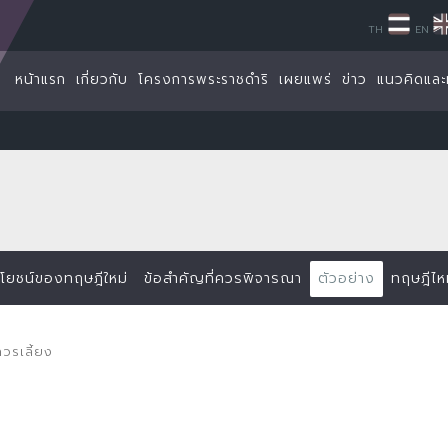
TH
EN
หน้าแรก
เกี่ยวกับ
โครงการพระราชดำริ
เผยแพร่
ข่าว
แนวคิดและ
โยชน์ของทฤษฎีใหม่
ข้อสำคัญที่ควรพิจารณา
ตัวอย่าง
ทฤษฎีไหม
ควรเลี้ยง