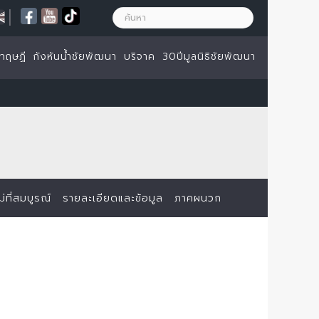
|
ทฤษฏี
กังหันน้ำชัยพัฒนา
บริจาค
30ปีมูลนิธิชัยพัฒนา
่ที่สมบูรณ์
รายละเอียดและข้อมูล
ภาคผนวก