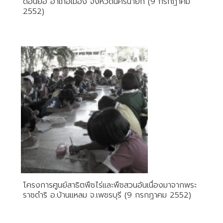
ดอนยอ อำเภอเมือง จังหวัดนครนายก (9 กรกฎาคม
2552)
โครงการศูนย์สาธิตพืชไร่และพืชสวนอันเนื่องมาจากพระ
ราชดำริ อ.บ้านแหลม จ.เพชรบุรี (9 กรกฎาคม 2552)