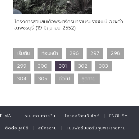
โครงการสวนสมเด็จพระศรีครินทราบรมราชชนนี อ.ชะอำ
จ.เพชรบุรี (19 มิถุนายน 2552)
เริ่มต้น
ก่อนหน้า
296
297
298
299
300
301
302
303
304
305
ต่อไป
สุดท้าย
E-MAIL
ระบบงานภายใน
โครงสร้างเว็บไซต์
ENGLISH
ติดต่อมูลนิธิ
สมัครงาน
แบบฟอร์มขอรับทุนพระราชทาน