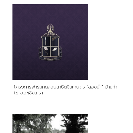
โครงการฟาร์มทดสอบสาธิตมีนเกษตร "สองน้ำ" บ้านท่า
ไข่ จ.ฉะเชิงเทรา