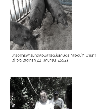
โครงการฟาร์มทดสอบสาธิตมีนเกษตร "สองน้ำ" บ้านท่า
ไข่ จ.ฉะเชิงเทรา(22 มิถุนายน 2552)