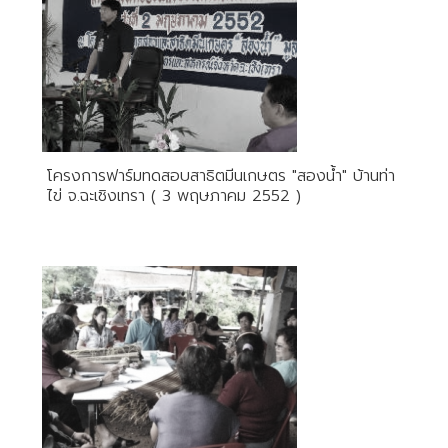
โครงการฟาร์มทดสอบสาธิตมีนเกษตร "สองน้ำ" บ้านท่า
ไข่ จ.ฉะเชิงเทรา ( 3 พฤษภาคม 2552 )