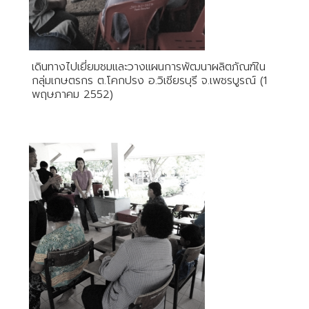
เดินทางไปเยี่ยมชมและวางแผนการพัฒนาผลิตภัณฑ์ใน
กลุ่มเกษตรกร ต.โคกปรง อ.วิเชียรบุรี จ.เพชรบูรณ์ (1
พฤษภาคม 2552)