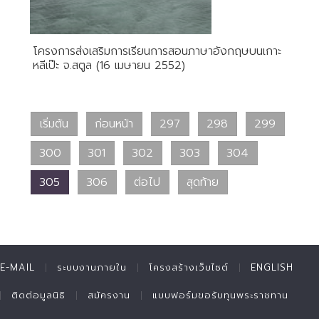
โครงการส่งเสริมการเรียนการสอนภาษาอังกฤษบนเกาะ
หลีเป๊ะ จ.สตูล (16 เมษายน 2552)
เริ่มต้น
ก่อนหน้า
297
298
299
300
301
302
303
304
305
306
ต่อไป
สุดท้าย
E-MAIL
ระบบงานภายใน
โครงสร้างเว็บไซต์
ENGLISH
ติดต่อมูลนิธิ
สมัครงาน
แบบฟอร์มขอรับทุนพระราชทาน