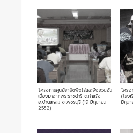
โครงการศูนย์สาธิตพืชไร่และพืชสวนอัน
โครงก
เนื่องมาจากพระราชดำริ ต.ท่าแร้ง
(โรงเ
อ.บ้านแหลม จ.เพชรบุรี (19 มิถุนายน
มิถุน
2552)