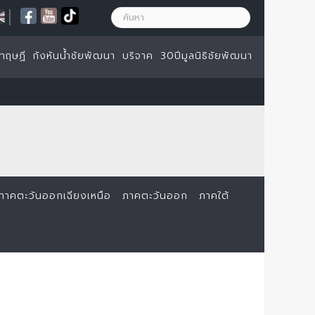
|
ทฤษฏี
กังหันน้ำชัยพัฒนา
บริจาค
30ปีมูลนิธิชัยพัฒนา
ภาคตะวันออกเฉียงเหนือ
ภาคตะวันออก
ภาคใต้