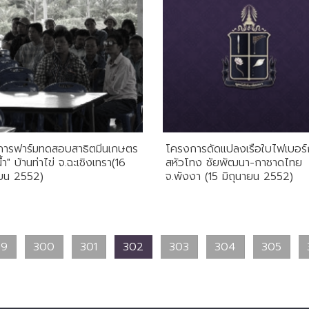
การฟาร์มทดสอบสาธิตมีนเกษตร
โครงการดัดแปลงเรือใบไฟเบอร์
ำ" บ้านท่าไข่ จ.ฉะเชิงเทรา(16
สหัวโทง ชัยพัฒนา-กาชาดไทย
ายน 2552)
จ.พังงา (15 มิถุนายน 2552)
99
300
301
302
303
304
305