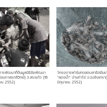
ารพัฒนาที่ดินมูลนิธิชัยพัฒนา
โครงการฟาร์มทดสอบสาธิตมีนเ
รียนกาสรกสิวิทย์) จ.สระแก้ว (18
"สองน้ำ" บ้านท่าไข่ จ.ฉะเชิงเทรา
ายน 2552)
มิถุนายน 2552)