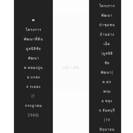
โครงการ
พัฒนา
ป่าชุมชน
โครงการ
บ้านอ่าง
พัฒนาที่ดิน
เอ็ด
มูลนิธิชัย
(มูลนิธิ
พัฒนา
ชัย
ต.คลองปูน
120 / 486
พัฒนา)
อ.แกลง
ต.ตก
จ.ระยอง
พรม
(1
อ.ขลุง
กรกฎาคม
จ.จันทบุรี
2563)
(19
มิถุนายน