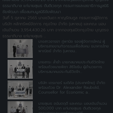
ธรรมาภิบาล แก่นายสุเมธ ตันติเวชกุล กรรมการและเลขาธิการมูลนิธิ
ชัยพัฒนา เพื่อสมทบมูลนิธิชัยพัฒนา
วันที่ 5 ตุลาคม 2565 นางชวินดา หาญรัตนกูล กรรมการผู้จัดการ
บริษัท หลักทรัพย์จัดการ กรุงไทย จำกัด (มหาชน) และคณะ มอบ
เงินจำนวน 3,954,430.26 บาท จากกองทุนเปิดกรุงไทย บุญตรง
ธรรมาภิบาล แก่นายสุเมธ ...
นางสาวอารยา ภู่พานิช รองผู้จัดการใหญ่ ผู้
บริหารสายงานกิจกรรมเพื่อสังคม ธนาคารไทย
พาณิชย์ จำกัด (มหาชน...
นายสาระ ล่ำซำ นายกสมาคมประกันชีวิตไทย
พร้อมด้วยนายพิชา สิริโยธิน ผู้อำนวยการ
บริหารสมาคมประกันชีวิตไท...
บริษัท เดรเกอร์ เมดิคัล (ประเทศไทย) จำกัด
พร้อมด้วย Dr. Alexander Raubold,
Counsellor for Economic a...
นายสุเมธ อนันตฤดี และคณะ มอบเงินจำนวน
500,000 บาท แก่นายสุเมธ ตันติเวชกุล