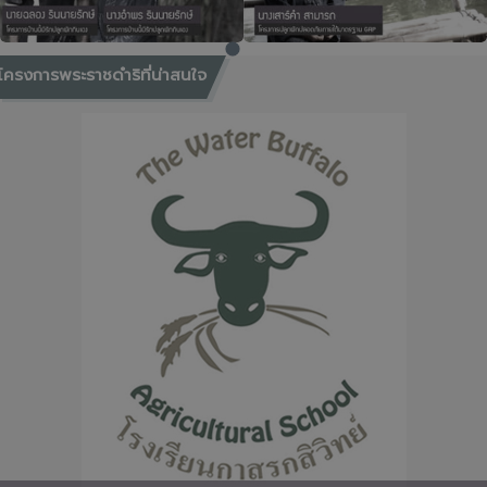
โครงการพระราชดำริที่น่าสนใจ