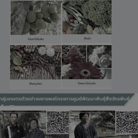
กลุ่มเกษตรตัวอย่างขยายผลโครงการศูนย์พัฒนาพันธุ์พืชจักรพันธ์
เพ็ญศิริ