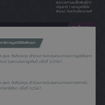
พระราชทานเมล็ดพันธุ์ข้าว
ปทุมธานี 1 ของมูลนิธิชัย
พัฒนา จังหวัดเชียงราย🌱
ข่าวทั้งหมด
ร.สุเมธ ตันติเวชกุล เข้าร่วมการประชุมคณะกรรมการมูลนิธิอุทก
ัฒน์ ในพระบรมราชูปถัมภ์ ครั้งที่ 2/2567
ขาธิการมูลนิธิชัยพัฒนา
ร.สุเมธ ตันติเวชกุล เข้าร่วมการประชุมคณะกรรมการสถาบัน
ูกโลกสีเขียว ครั้งที่ 1/2567
ป็นวิทยากรบรรยายเรื่อง การพัฒนาภูมิสังคมอย่างยั่งยืน