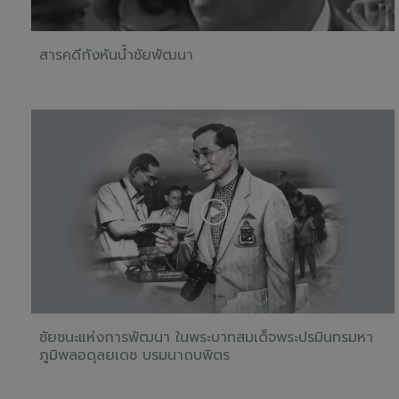
สารคดีกังหันน้ำชัยพัฒนา
ชัยชนะแห่งการพัฒนา ในพระบาทสมเด็จพระปรมินทรมหา
ภูมิพลอดุลยเดช บรมนาถบพิตร