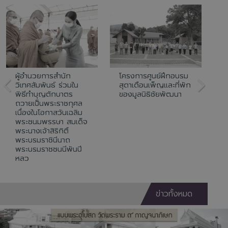
ผู้อำนวยการสำนัก
โครงการศูนย์ฝึกอบรม
ก
วิเทศสัมพันธ์ ร่วมใน
สุดาเดือนเพ็ญและที่พัก
เ
พิธีทำบุญตักบาตร
ของมูลนิธิชัยพัฒนา
พ
ถวายเป็นพระราชกุศล
บ
เนื่องในโอกาสวันเฉลิม
ต
พระชนมพรรษา สมเด็จ
ส
พระนางเจ้าสิริกิติ์
ค
พระบรมราชินีนาถ
ส
พระบรมราชชนนีพันปี
9
หลว
ข่าวทั้งหมด