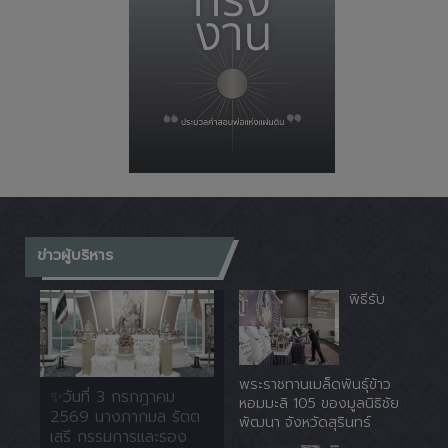
ข่าวผู้บริหาร
พิธีรับ
พระราชทานเมล็ดพันธุ์ข้าว
✨วันที่ 3 กรกฎาคม
หอมมะลิ 105 ของมูลนิธิชัย
2569 นางภากมล รัตต
พัฒนา จังหวัดสุรินทร์
เสรี กรรมการและรอง