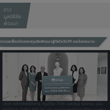
ข่าว
มูลนิธิชัย
พัฒนา
ความเคลื่อนไหวกองทุนชัยพัฒนาสู้ภัยโควิด19 และโรคระบาด
ต่างๆ
บริษัท หลักทรัพย์จัดการ กรุงไทย จำกัด (มหาชน) และคณะ มอบ
เงินจำนวน 3,954,430.26 บาท จากกองทุนเปิดกรุงไทย บุญตรง