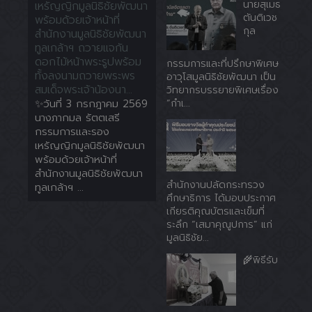
นายสุเมธ
เหรัญญิกมูลนิธิชัยพัฒนา
ตันติเวช
พร้อมด้วยเจ้าหน้าที่
กุล
สำนักงานมูลนิธิชัยพัฒนา
ทูลเกล้าฯ ถวายแจกัน
ดอกไม้หน้าพระรูปพร้อม
กรรมการและที่ปรึกษาพิเศษ
ทั้งลงนามถวายพระพร
อาวุโสมูลนิธิชัยพัฒนา เป็น
สมเด็จพระเจ้าน้องนา...
วิทยากรบรรยายพิเศษเรื่อง
✨วันที่ 3 กรกฎาคม 2569
“กำเ...
นางภากมล รัตตเสรี
กรรมการและรอง
เหรัญญิกมูลนิธิชัยพัฒนา
พร้อมด้วยเจ้าหน้าที่
สำนักงานมูลนิธิชัยพัฒนา
สำนักงานปลัดกระทรวง
ทูลเกล้าฯ ...
ศึกษาธิการ ได้มอบประกาศ
เกียรติคุณบัตรและเข็มที่
ระลึก “เสมาคุณูปการ” แก่
มูลนิธิชัย...
🌾พิธีรับ