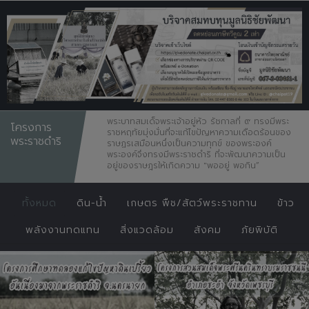
พระบาทสมเด็จพระเจ้าอยู่หัว รัชกาลที่ ๙ ทรงมีพระ
โครงการ
ราชหฤทัยมุ่งมั่นที่จะแก้ไขปัญหาความเดือดร้อนของ
พระราชดำริ
ราษฏรเสมือนหนึ่งเป็นความทุกข์ ของพระองค์
พระองค์จึงทรงมีพระราชดำริ ที่จะพัฒนาความเป็น
อยู่ของราษฎรให้เกิดความ "พออยู่ พอกิน”
ทั้งหมด
ดิน-น้ำ
เกษตร พืช/สัตว์พระราชทาน
ข้าว
พลังงานทดแทน
สิ่งแวดล้อม
สังคม
ภัยพิบัติ