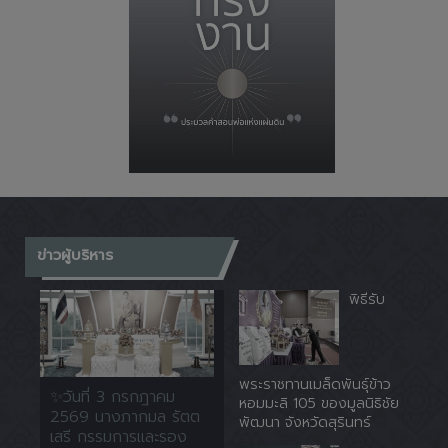
ข่าวผู้บริหาร
พิธีรับ
พระราชทานเมล็ดพันธุ์ข้าว
✨วันที่ 3 กรกฎาคม
หอมมะลิ 105 ของมูลนิธิชัย
2569 นางภากมล รัตต
พัฒนา จังหวัดสุรินทร์
เสรี กรรมการและรอง