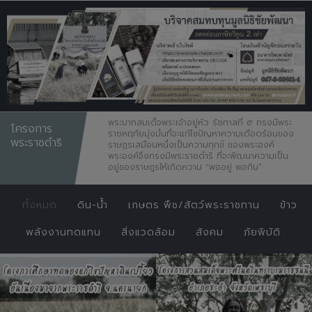
พระบาทสมเด็จพระเจ้าอยู่หัว รัชกาลที่ ๙ ทรงมีพระ
โครงการ
ราชหฤทัยมุ่งมั่นที่จะแก้ไขปัญหาความเดือดร้อนของ
พระราชดำริ
ราษฏรเสมือนหนึ่งเป็นความทุกข์ ของพระองค์
พระองค์จึงทรงมีพระราชดำริ ที่จะพัฒนาความเป็น
อยู่ของราษฎรให้เกิดความ "พออยู่ พอกิน”
ทั้งหมด
ดิน-น้ำ
เกษตร พืช/สัตว์พระราชทาน
ข้าว
พลังงานทดแทน
สิ่งแวดล้อม
สังคม
ภัยพิบัติ