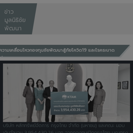
ข่าว
มูลนิธิชัย
พัฒนา
ความเคลื่อนไหวกองทุนชัยพัฒนาสู้ภัยโควิด19 และโรคระบาด
ต่างๆ
บริษัท หลักทรัพย์จัดการ กรุงไทย จำกัด (มหาชน) และคณะ มอบ
เงินจำนวน 3,954,430.26 บาท จากกองทุนเปิดกรุงไทย บุญตรง