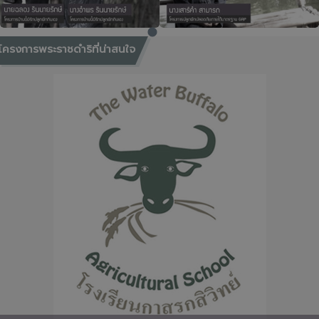
โครงการพระราชดำริที่น่าสนใจ