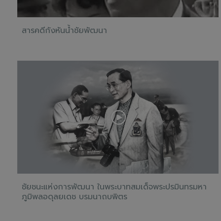
สารคดีกังหันน้ำชัยพัฒนา
ชัยชนะแห่งการพัฒนา ในพระบาทสมเด็จพระปรมินทรมหา
ภูมิพลอดุลยเดช บรมนาถบพิตร