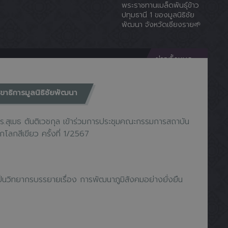
พระราชทานเมล็ดพันธุ์ข้าว
ปทุมธานี 1 ของมูลนิธิชัย
พัฒนา จังหวัดเชียงราย🌱
ข่าวทั้งหมด
ขาธิการมูลนิธิชัยพัฒนา
ร.สุเมธ ตันติเวชกุล เข้าร่วมการประชุมคณะกรรมการสถาบัน
ูกโลกสีเขียว ครั้งที่ 1/2567
ป็นวิทยากรบรรยายเรื่อง การพัฒนาภูมิสังคมอย่างยั่งยืน
ป็นวิทยากรบรรยายเรื่อง “ผู้นำกับการพัฒนาท้องถิ่นอย่างยั่งยืน”