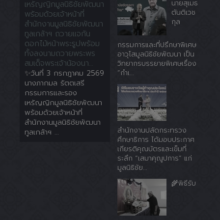
นายสุเมธ
เหรัญญิกมูลนิธิชัยพัฒนา
ตันติเวช
พร้อมด้วยเจ้าหน้าที่
กุล
สำนักงานมูลนิธิชัยพัฒนา
ทูลเกล้าฯ ถวายแจกัน
ดอกไม้หน้าพระรูปพร้อม
กรรมการและที่ปรึกษาพิเศษ
ทั้งลงนามถวายพระพร
อาวุโสมูลนิธิชัยพัฒนา เป็น
สมเด็จพระเจ้าน้องนา...
วิทยากรบรรยายพิเศษเรื่อง
✨วันที่ 3 กรกฎาคม 2569
“กำเ...
นางภากมล รัตตเสรี
กรรมการและรอง
เหรัญญิกมูลนิธิชัยพัฒนา
พร้อมด้วยเจ้าหน้าที่
สำนักงานมูลนิธิชัยพัฒนา
สำนักงานปลัดกระทรวง
ทูลเกล้าฯ ...
ศึกษาธิการ ได้มอบประกาศ
เกียรติคุณบัตรและเข็มที่
ระลึก “เสมาคุณูปการ” แก่
มูลนิธิชัย...
🌾พิธีรับ