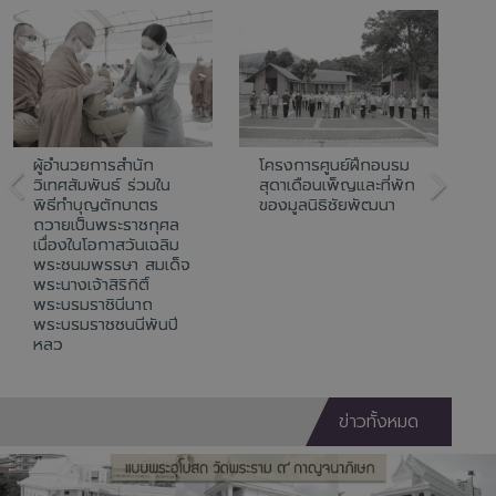
ผู้อำนวยการสำนัก
โครงการศูนย์ฝึกอบรม
ก
วิเทศสัมพันธ์ ร่วมใน
สุดาเดือนเพ็ญและที่พัก
เ
พิธีทำบุญตักบาตร
ของมูลนิธิชัยพัฒนา
พ
ถวายเป็นพระราชกุศล
บ
เนื่องในโอกาสวันเฉลิม
ต
พระชนมพรรษา สมเด็จ
ส
พระนางเจ้าสิริกิติ์
ค
พระบรมราชินีนาถ
ส
พระบรมราชชนนีพันปี
9
หลว
ข่าวทั้งหมด