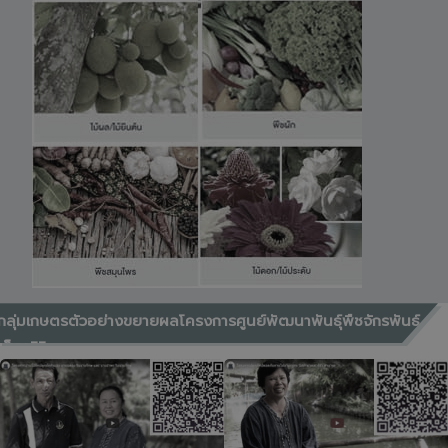
กลุ่มเกษตรตัวอย่างขยายผลโครงการศูนย์พัฒนาพันธุ์พืชจักรพันธ์
เพ็ญศิริ